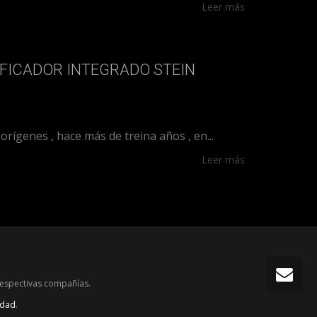
Leer más
IFICADOR INTEGRADO STEIN
ígenes , hace más de treina años , en...
Leer más
respectivas compañías.
idad
.