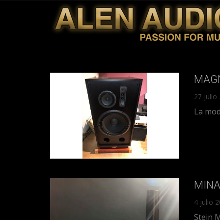
MAGN
27 julio
La moda
MINA
4 julio 
Stein 