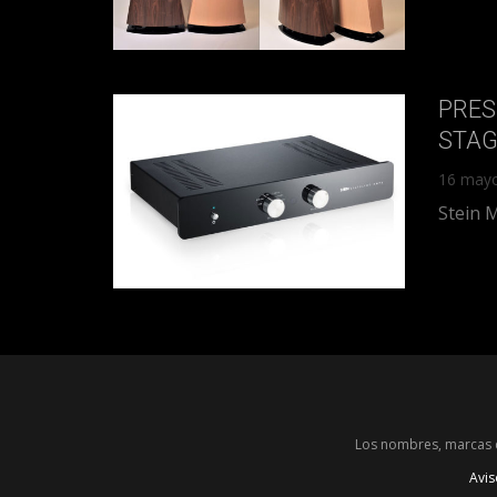
PRES
STAG
16 may
Stein 
Los nombres, marcas c
Avis